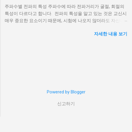
답니다. 선이 여러개로 구성되어 있기 때문에
주파수별 전파의 특성 주파수에 따라 전파거리가 굴절, 회절의
브라스 정션에 선을 하나씩 다 이어줬습니다.
특성이 다르다고 합니다. 전파의 특성을 알고 있는 것은 교신시
사진에 보이는 아래쪽 녹/황 케이블은 안테나의
매우 중요한 요소이기 때문에, 시험에 나오지 않더라도 자신이
리턴전류를 잡기 위해 SO-239 커넥터의 바깥 금
사용하는 주파수의 특성을 아는 것은 매우 중요한 부분이라고
속부분에 고정해 줬습니다. 전파신호는 동축 케
자세한 내용 보기
생각합니다. LF이하의 파장은 아마추어 무선에서 사용할 일이
이블의 가운데를 통해 안테나로 갔다가 케이블
없기 때문에 생략했습니다. MF (300㎑ ~ 3㎒) 전리층과 지상파
중간층에 있는 편조선(아래 그림의 외부 도체)
(지형을 따라 지표 바로 위를 이동함. 산맥에 의해 차단될 수 있
을 따라 돌아오거든요. 그리고 이 편조선은 커넥
지만 언덕 꼭대기에서 굴절이 발생하므로 시각적 수평선 너머
터와 연결됩니다. 결국 커넥터에 도선을 연결하
로 전파가 가능)로 이동가능 전리층에 의한 반사도 발생하지만
면 공통모드 전류(Common Mode Current, 리턴
D층에서의 잡음발생과 전파흡수로 인해 방해를 많이 받음 특히
전류)가 접지로 흐르게 됩니다. 접지 설치하기
태양 활동이 많은 시간대와 전리층이 심하게 이온화되는 시기
일단 브라스 정션과 도선은 까만색 절연테이프
에 심해짐 겨울철이나 밤과 같이 태양 활동의 영향이 적은 시간
로 감싼 후 다시 자가융착 실리콘 테이프 로 감
대에는 D층이 완전히 사라지기 때문에, 매우 장거리까지 쉽게
Powered by Blogger
쌌습니다. 두 가지 테이프를 사용한 이유는 절연
이동이 가능. HF (3㎒ ~ 30㎒) 전리층에서 반사가 되므로 스킵
효과와 습기방지 효과(실리콘 테이프)를 둘 다
신고하기
전파(Skip propagation)가 가능 다만 이에 대한 변수로는 낮/밤,
얻기 위해서입니다. 사진을 보시면 아시겠지만,
발신기의 전파발사 각도, 계절, 흑점 주기, 태양 활동, 북극의 오
실제 땅으로 가는 도선은 매우 가는 전선(회색)
로라등이 많은 영향을 끼침 전리층을 이용한 반사는 겨울철 밤
입니다. 1.5sq짜리에요. 사실 이런 것을 쓰면 안
에는 10㎒이하로 떨어지며 여름철 낮에는 30㎒를 쉽게 넘음 사
되지만... 어차피 번개가 이쪽으로 떨어질 일은