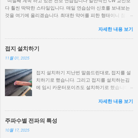
며칠째 계속 하고 있는 전보 연습입니다 일반적인 CW 교신보
다 훨씬 딱딱한 스타일입니다. 매일 연습삼아 신호를 보내보는
것을 여기에 올리겠습니다. 최대한 약어를 피한 형태이니 참고
하시길... 모스 부호 청취는 여기 를 클릭하세요. CQ DE
자세한 내용 보기
6K2JVA 6K2JVA KA NR 1 R HXA 6K2JVA 45 SEOUL 1015Z FEB
21 BT GE EVERYONE DE 6K2JVA HR SEOUL, WX IS 13.5C DEG
ES AIR QUALITY NORM BT TODAY WENT OUT ES COMM ON
접지 설치하기
40M ES CONTACT 5 HAMS. 2 KOR 3 JAPAN. I THINK, SHOULD
11월 01, 2025
STUDY JAPANESE. IT WAS FUN. BT TMR STAY AT HOME.
HAVE A WONDERFUL SAT. BYE AR
접지 설치하기 지난번 말씀드린대로, 접지를 설
치하기로 했습니다. 그리고 접지를 설치하는김
에 임시 카운터포이즈도 설치하기로 했습니다.
이유는.... 그냥 전선이 남아서요;;; 그냥 버리기도
자세한 내용 보기
아까워서 쓰기로 했습니다. 카운터포이즈 지난
번에 잘못 산 접지선. 도체 직경만 1㎝에 달하는
말도 안되는 녀석입니다. 전선은 반품이 안되기
주파수별 전파의 특성
때문에 이걸 베란다 난간의 아래쪽에 길게 설치
10월 17, 2025
했습니다. 그리고 말단을 브라스 정션에 연결했