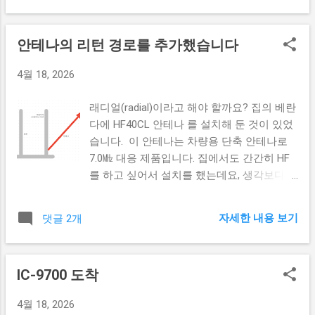
데이 새장은 일반적으로 외부에서 유입되는
차를 세우고 교신을 하는 것이 매우 안정적인
전자파를 차단할 때 사용하는데요, 이걸 반대
것은 사실이지만, 같은 주차장만 계속 이용하
로 해석해서 전자파 발생원을 이 새장으로 싸
안테나의 리턴 경로를 추가했습니다
다보니 슬슬 재미가 없더라고요. 그래서 최대
버리면 무전기에 유입되는 잡음이 줄어들지
한 가볍게 짐을 싸서 낮은 산부터 등산을 해
않을까 생각했습니다. 어차피 페러데이 새장
4월 18, 2026
서 교신을 해볼까 생각하고 있습니다. 물론,
의 원리는 안이든 밖이든 아무튼 차단한다는
제가 말하는 "산"은 "동산" 수준이지만요. ㅋ
것이니까요. 직접 만들기 천만다행으로 알루
래디얼(radial)이라고 해야 할까요? 집의 베란
ㅋ IC-705도 있으면서 어째서 베이스용 무전
미늄 망은 사람 손으로도 가볍게 접을 수 있
다에 HF40CL 안테나 를 설치해 둔 것이 있었
기를 들고 산을 오를 생각을 하느냐고 하신다
고 또 일반 가위로도 절단이 가능하답니다.
습니다. 이 안테나는 차량용 단축 안테나로
면... 네. 출력 때문이지요. 10W (외부 배터리
원래는 예쁘게 만들려고 공기청정기의 사이
7.0㎒ 대응 제품입니다. 집에서도 간간히 HF
추가시)와 100W는 완전히 다른 출력이니까
즈도 측정해서 나름 설계도를 그렸는데, 막상
를 하고 싶어서 설치를 했는데요, 생각보다
요. 전파가 거리의 제곱에 반비례 한다는 것
작업을 할 때에는 다 귀찮아서 그냥 손으로
별로 좋지 않았습니다. 안테나를 설치하고
을 생각하면 출력은 높을 수록 좋다는 다다익
꾹꾹 접어 케이블 타이로 묶어 버렸습니다.
딱 한번 교신에 성공했습니다. 이후에는 교신
선쟁이가 바로 저입니다. ㅋㅋ 그렇잖아요.
자세한 내용 보기
댓글 2개
결과 다음은 케이지가 없는 상태에서 무전기
을 못했는데요, 아무리 제가 CQ를 보내도 아
이고지고 산을 올랐는데 출력이 약해서 교신
에 들어오는 잡음의 수준입니다. 9까지 도달
무도 응답을 하지 않더라고요. 아무래도 베란
이 안된다면 속상할 것 같으니까요. 그나마
하지요? 이러면 SNR이 1:1이 되어 신호를 들
다의 상황이 안테나의 방사저항을 충분히 올
다행인 것은 IC-7100, IC-7300, IC-9700등 모
IC-9700 도착
을 수 없는 상태가 됩니다...
려주지 못해 방사효율이 많이 떨어져 그런 것
두 무전기의 사이즈는 동일해서, 하나를 사도
아닌가 하는 생각이 들었습니다. 기존 설치
다른 모델의 무전기를 넣을 수 있다는 것입니
4월 18, 2026
형태 이 문제를 해결하기 위해 여러가지 생각