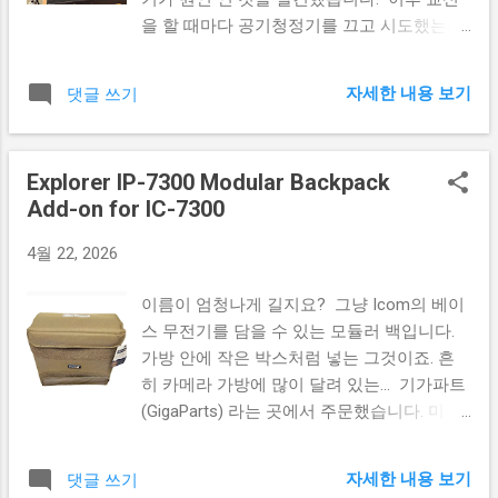
을 할 때마다 공기청정기를 끄고 시도했는데
요, 하다보니 은근슬쩍 귀찮음을 느끼고 있었
습니다. 공기청정기에 의한 잡음이 제 아마
자세한 내용 보기
댓글 쓰기
추어 무선 생활을 불편하게 한 가장 큰 부분
은 "노이즈로 인해 수신이 잘 되지 않는다" 였
는데, 이 문제를 해결하려면 24시간 공기청정
Explorer IP-7300 Modular Backpack
기를 끄고 있어야 하니까요. 결국 제가 "교신
Add-on for IC-7300
해야겠다"고 결심할 때만 공기청정기를 끄다
보니 원인을 알아도 아마추어 무선 생활에 나
4월 22, 2026
아진 점은 하나도 없었습니다. 우연히 시작
된 시도 그러다... 이번에 제 집에서 래디얼을
이름이 엄청나게 길지요? 그냥 Icom의 베이
추가하기 위해 알루미늄 망을 추가한 것 이
스 무전기를 담을 수 있는 모듈러 백입니다.
기억 나시나요? 그걸 하고나서 약 2.5미터의
가방 안에 작은 박스처럼 넣는 그것이죠. 흔
알루미늄 망이 남았지요. 원래는 그걸 베란다
히 카메라 가방에 많이 달려 있는... 기가파트
에 추가해 더 넓은 래디얼을 만들기로 했었는
(GigaParts) 라는 곳에서 주문했습니다. 미국
데요... 문득 이 알루미늄 망을 이용해 전자기
의 무전기 관련 제품에서 카메라 관련 제품까
차폐를 하면 어떨까 싶어 알아봤습니다. 네,
지 이것저것 다 파는 곳 같습니다. 사게 된 이
페러데이 새장(Faraday's cage) 이지요. 페러
자세한 내용 보기
댓글 쓰기
유 당연히 야외 운용때문입니다. 주차장에서