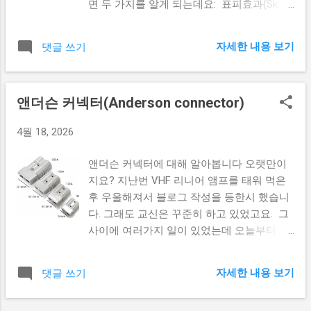
다 실제 제작과정 어느 정도의 래디얼 면적을
면 두 가지를 알게 되는데요: 표피효과(Skin
확보하기 위해 90 x 230Cm 정도의 알루미늄
effect) : 고주파는 전선의 표면으로 흐르고
철망을 사용했습니다. 스테인리스를 사용하
심부로 흐르지 않는다 안테나의 굵기 : 안테
자세한 내용 보기
댓글 쓰기
지 않고 알루미늄을 사용한 이유는 첫째로 알
나의 굵기가 굵어지면 굵어질수록 SWR의 변
루미늄이 스테인리스보다 전기전도도가 높
화가 둔감해진다 이 두가지를 생각해보면, 안
다는 것이었고 두번째는 조작이 쉽다는 것이
테나의 표면적을 최대한 넓혀 안테나 자체의
앤더슨 커넥터(Anderson connector)
었습니다. 래디얼의 면적이 충분하지 않을
직경이 커진 것처럼 만든다면 특정 대역폭을
가능성도 있어 일단 90 x 500Cm를 주문했...
최대한 유용하게(낮은 SWR 값으로) 사용할
4월 18, 2026
수 있다는 뜻이 됩니다. 그리고 이 목적으로
만들어진 것이 케이지 다이폴입니다. 케이지
앤더슨 커넥터에 대해 알아봅니다 오랫만이
다이폴은 이렇게 생겼습니다. 가운데 급전점
지요? 지난번 VHF 리니어 앰프를 태워 먹은
이 있고, 좌 우로 안테나 케이블을 여러개 배
후 우울해져서 블로그 작성을 등한시 했습니
치하는 것입니다. 이때 참고해야 할 것은 다
다. 그래도 교신은 꾸준히 하고 있었고요. 그
음과 같습니다. 밸런이 연결되는 급점전에서
사이에 여러가지 일이 있었는데 오늘부터 하
모든 전선은 만난다 양측 끝으로 안테나(전
나씩 포스팅을 하려고 합니다. 앤더슨 커넥
선)가 퍼질때 안테나간의 간격은 대략
터란 앤더슨 커넥터는 대전류를 공급하는 전
20~30Cm가 필요하다 (스프레더 또는 스페이
자세한 내용 보기
댓글 쓰기
원 케이블에 사용하기 위해 나온 제품입니다.
서가 필요함) 안테나 말단(양측 끝)에서는 모
앤더슨 파워 라는 회사에서 만들어진 제품인
든 전선이 만난다 반파장 다이폴 형태로 만든