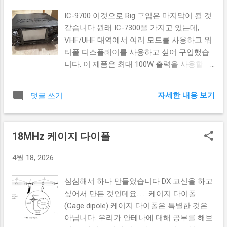
다. 제품 납작한 떡 같은 것이 왔습니다 앞
을 했는데, 아파트 벽면을 따라 1층 화단에 접
뒤로 트여 있습니다 뒷면에는 가방에 고정할
IC-9700 이것으로 Rig 구입은 마지막이 될 것
지까지 설치했지만 나아지질 않더군요. 결국
수 있도록 벨크로 처리가 되어 있습니다 아..
같습니다 원래 IC-7300을 가지고 있는데,
그대로 방치해 두고 수신용으로만 사용하다
허무해 네. 걍 박스입니다. 가방 안에 무전기
VHF/UHF 대역에서 여러 모드를 사용하고 워
가 이번에 각오를 하고 개선을 하기로 했습니
를 넣어보니 뚜껑이 열리는 쪽이 앞이 되도록
터폴 디스플레이를 사용하고 싶어 구입했습
다. 기존 안테나 설치의 문제점 이 안테나는
무전기를 넣으면 좌우가 조금 비고 뚜껑이 잘
니다. 이 제품은 최대 100W 출력을 사용할 수
방사패턴이 omnidirectional인데, 방사 전파의
닫히지 않더군요. 음.. 그래도 없는 것 보다는
있고 VHF~SHF까지 대역을 사용할 수 있습니
일부가 베란다의 난간에 부딪혀 왜곡이 되거
낫겠지요. 후기 사실 고민이긴 합니다. 무전
다. 조금 특이한 것은 VHF와 UHF, 그리고
나 감쇄될 수 있음 이 안테나는 자동차 차체
자세한 내용 보기
댓글 쓰기
기 5.4kg, LiFePO4 리튬인산철 배터리 5kg, 안
SHF의 단자가 따로 있다는 것입니다. 이유는
라는 거대한 금속면을 래디얼로 사용하도록
테나 1kg정도면 이미 매우 무거운 가방이니
여러가지가 있겠지만 UHF 대역 이상부터는
만들어졌는데, 베란다에 설치하면 접지는 있
까요. 이렇게까지 짐을 싸서 산을 올라야 하
N 커넥터를 사용할 수 밖에 없어서 그런 것
지만 충분한 리턴 경로가 확보되지 않음 이
18MHz 케이지 다이폴
나...
같습니다. 음... 이제 사용 허가 신청이 남았네
두가지 문제를 해결하기 위해 다음과 같이 하
요. 이 제품은 개인수입으로 구입한 것이라
기로 했습니다. 어차피 안테나의 끝 방향으
4월 18, 2026
준공검사도 받아야 합니다. 귀찮네요.
로 아파트가 있어 전파가 반사되며 편파가 왜
곡될 것이므로 그냥 수평으로 설치해 베란다
심심해서 하나 만들었습니다 DX 교신을 하고
의 스테인리스 난간과의 충분한 거리를 확보
싶어서 만든 것인데요..... 케이지 다이폴
한다 알루미늄망을 창문과 난간 사이에 넓게
(Cage dipole) 케이지 다이폴은 특별한 것은
설치해서 기존보다 넓은 리턴 경로를 확보한
아닙니다. 우리가 안테나에 대해 공부를 해보