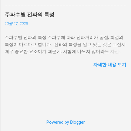
번에 잘못 산 접지선. 도체 직경만 1㎝에 달하는
말도 안되는 녀석입니다. 전선은 반품이 안되기
주파수별 전파의 특성
때문에 이걸 베란다 난간의 아래쪽에 길게 설치
10월 17, 2025
했습니다. 그리고 말단을 브라스 정션에 연결했
답니다. 선이 여러개로 구성되어 있기 때문에
주파수별 전파의 특성 주파수에 따라 전파거리가 굴절, 회절의
브라스 정션에 선을 하나씩 다 이어줬습니다.
특성이 다르다고 합니다. 전파의 특성을 알고 있는 것은 교신시
사진에 보이는 아래쪽 녹/황 케이블은 안테나의
매우 중요한 요소이기 때문에, 시험에 나오지 않더라도 자신이
리턴전류를 잡기 위해 SO-239 커넥터의 바깥 금
사용하는 주파수의 특성을 아는 것은 매우 중요한 부분이라고
속부분에 고정해 줬습니다. 전파신호는 동축 케
자세한 내용 보기
생각합니다. LF이하의 파장은 아마추어 무선에서 사용할 일이
이블의 가운데를 통해 안테나로 갔다가 케이블
없기 때문에 생략했습니다. MF (300㎑ ~ 3㎒) 전리층과 지상파
중간층에 있는 편조선(아래 그림의 외부 도체)
(지형을 따라 지표 바로 위를 이동함. 산맥에 의해 차단될 수 있
을 따라 돌아오거든요. 그리고 이 편조선은 커넥
지만 언덕 꼭대기에서 굴절이 발생하므로 시각적 수평선 너머
터와 연결됩니다. 결국 커넥터에 도선을 연결하
로 전파가 가능)로 이동가능 전리층에 의한 반사도 발생하지만
면 공통모드 전류(Common Mode Current, 리턴
D층에서의 잡음발생과 전파흡수로 인해 방해를 많이 받음 특히
전류)가 접지로 흐르게 됩니다. 접지 설치하기
태양 활동이 많은 시간대와 전리층이 심하게 이온화되는 시기
일단 브라스 정션과 도선은 까만색 절연테이프
에 심해짐 겨울철이나 밤과 같이 태양 활동의 영향이 적은 시간
로 감싼 후 다시 자가융착 실리콘 테이프 로 감
대에는 D층이 완전히 사라지기 때문에, 매우 장거리까지 쉽게
Powered by Blogger
쌌습니다. 두 가지 테이프를 사용한 이유는 절연
이동이 가능. HF (3㎒ ~ 30㎒) 전리층에서 반사가 되므로 스킵
효과와 습기방지 효과(실리콘 테이프)를 둘 다