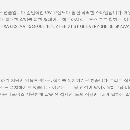
보 연습입니다 일반적인 CW 교신보다 훨씬 딱딱한 스타일입니다. 매
. 최대한 약어를 피한 형태이니 참고하시길... 모스 부호 청취는 여기 
 HXA 6K2JVA 45 SEOUL 1015Z FEB 21 BT GE EVERYONE DE 6K2JVA 
 BT TODAY WENT OUT ES COMM ON 40M ES CONTACT 5 HAMS. 2 KO
 IT WAS FUN. BT TMR STAY AT HOME. HAVE A WONDERFUL SAT. 
치하기 지난번 말씀드린대로, 접지를 설치하기로 했습니다. 그리고 접
도 설치하기로 했습니다. 이유는.... 그냥 전선이 남아서요;;; 그냥
카운터포이즈 지난번에 잘못 산 접지선. 도체 직경만 1㎝에 달하는 
이 안되기 때문에 이걸 베란다 난간의 아래쪽에 길게 설치했습니다. 
니다. 선이 여러개로 구성되어 있기 때문에 브라스 정션에 선을 하나
 아래쪽 녹/황 케이블은 안테나의 리턴전류를 잡기 위해 SO-239 
습니다. 전파신호는 동축 케이블의 가운데를 통해 안테나로 갔다가 케
림의 외부 도체)을 따라 돌아오거든요. 그리고 이 편조선은 커넥터와