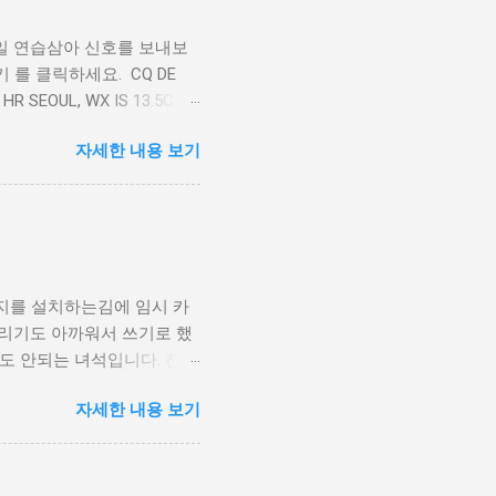
일 연습삼아 신호를 보내보
를 클릭하세요. CQ DE
HR SEOUL, WX IS 13.5C
R 3 JAPAN. I THINK,
자세한 내용 보기
BYE AR
지를 설치하는김에 임시 카
 버리기도 아까워서 쓰기로 했
말도 안되는 녀석입니다. 전선
그리고 말단을 브라스 정션에
자세한 내용 보기
씩 다 이어줬습니다. 사진
커넥터의 바깥 금속부분에 고
이블 중간층에 있는 편조선
 연결됩니다. 결국 커넥터에