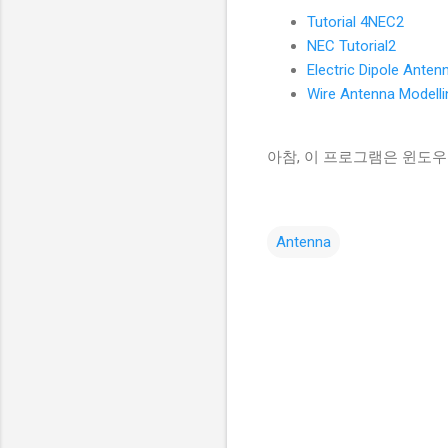
Tutorial 4NEC2
NEC Tutorial2
Electric Dipole Anten
Wire Antenna Modelli
아참, 이 프로그램은 윈도
Antenna
댓
글