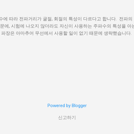
결하면 공통모드 전류(Common Mode Current, 리턴전류)가 접지
 브라스 정션과 도선은 까만색 절연테이프 로 감싼 후 다시 자가융착
수에 따라 전파거리가 굴절, 회절의 특성이 다르다고 합니다. 전파의 
가지 테이프를 사용한 이유는 절연효과와 습기방지 효과(실리콘 테이프
때문에, 시험에 나오지 않더라도 자신이 사용하는 주파수의 특성을 아
을 보시면 아시겠지만, 실제 땅으로 가는 도선은 매우 가는 전선(회색)입
 파장은 아마추어 무선에서 사용할 일이 없기 때문에 생략했습니다. MF 
것을 쓰면 안되지만... 어차피 번개가 이쪽으로 떨어질 일은 없고 저
로 위를 이동함. 산맥에 의해 차단될 수 있지만 언덕 꼭대기에서 굴
어서 이걸 선택했습니다. 그리고 눈에 보이지 않는 것이 가장 큰 장점
 이동가능 전리층에 의한 반사도 발생하지만 D층에서의 잡음발생과 
참고) 이제 옆의 전선쪽에 붙여서 전선을 내려야 합니다. 난간에 최
은 시간대와 전리층이 심하게 이온화되는 시기에 심해짐 겨울철이나 
을 길게 뻗어 천천히 전선을 내렸습니다. 결국 바닥까지 도달했습니다
전히 사라지기 때문에, 매우 장거리까지 쉽게 이동이 가능. HF (3㎒
? 전선을 난간에 케이블 타이로 고정한 후 1층...
opagation)가 가능 다만 이에 대한 변수로는 낮/밤, 발신기의 전파발사 
은 영향을 끼침 전리층을 이용한 반사는 겨울철 밤에는 10㎒이하로 
최저 주파수는 전리층의 하층(D층)의 흡수도에 따라 달라지는데, D
파수대역에서 더 강해짐 전세계를 대상으로 통신이 가능한 주파수
에 따라 어떤 주파수대역을 사용하더라도 교신이 불가능하기도 함. 반
 의한 전파(propagation)도 가능은 하나 대부분은 지표면에서 흡수됨
Powered by Blogger
 전파되며 전리층에서 낮은 주파수 대역은 약간의 반사가 발생함 언덕
신고하기