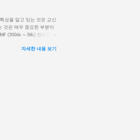
로 흐르게 됩니다. 접지 설치
 실리콘 테이프 로 감쌌습니
특성을 알고 있는 것은 교신
)를 둘 다 얻기 위해서입니
는 것은 매우 중요한 부분이
니다. 1.5sq짜리에요. 사
(300㎑ ~ 3㎒) 전리층과
는 안테나의 공통 모드 전류만
절이 발생하므로 시각적 수평
이고요. (아래 사진에 다른
자세한 내용 보기
전파흡수로 인해 방해를 많이
대한 가까이 가서(기대면 안
밤과 같이 태양 활동의 영향
! 위에서 보니 제대로 보이지
 ~ 30㎒) 전리층에서 반사가
각도, 계절, 흑점 주기, 태양
떨어지며 여름철 낮에는 30
층에 의한 흡수는 태양활동이
대역이지만 환경변수의 영향
대로 상황이 좋을 때는 ㎽출
 VHF (30㎒ ~ 300㎒)
과 산에 의해 차단. 대기에