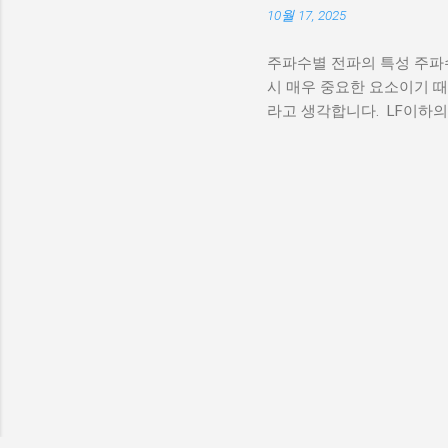
10월 17, 2025
도선을 연
하기 일단
주파수별 전파의 특성 주파
다. 두 
시 매우 중요한 요소이기 
다. 사진
라고 생각합니다. LF이하의
실 이런 
지상파(지형을 따라 지표 바
잡으면 되
선 너머로 전파가 가능)로
전선들을 
받음 특히 태양 활동이 많
됨!) 팔
이 적은 시간대에는 D층이 완
도 않지요
되므로 스킵 전파(Skip pr
활동, 북극의 오로라등이 많
㎒를 쉽게 넘음 사용가능한 
증가하는 낮시간에 낮은 주
을 많이 받기 때문에 경우
력으로도 신호가 전달됨 지상파에
가시선과 지면 반사를 통해
의해 ...