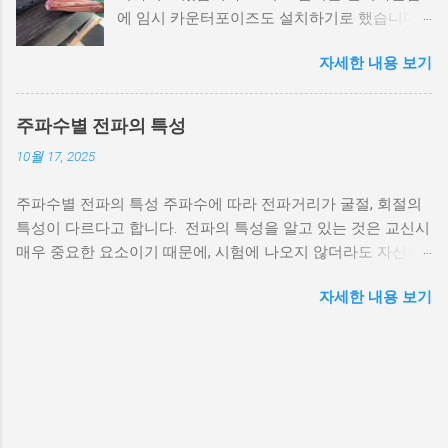
에 임시 카운터포이즈도 설치하기로 했습니다.
이유는.... 그냥 전선이 남아서요;;; 그냥 버리기도
자세한 내용 보기
아까워서 쓰기로 했습니다. 카운터포이즈 지난
번에 잘못 산 접지선. 도체 직경만 1㎝에 달하는
말도 안되는 녀석입니다. 전선은 반품이 안되기
주파수별 전파의 특성
때문에 이걸 베란다 난간의 아래쪽에 길게 설치
10월 17, 2025
했습니다. 그리고 말단을 브라스 정션에 연결했
답니다. 선이 여러개로 구성되어 있기 때문에
주파수별 전파의 특성 주파수에 따라 전파거리가 굴절, 회절의
브라스 정션에 선을 하나씩 다 이어줬습니다.
특성이 다르다고 합니다. 전파의 특성을 알고 있는 것은 교신시
사진에 보이는 아래쪽 녹/황 케이블은 안테나의
매우 중요한 요소이기 때문에, 시험에 나오지 않더라도 자신이
리턴전류를 잡기 위해 SO-239 커넥터의 바깥 금
사용하는 주파수의 특성을 아는 것은 매우 중요한 부분이라고
속부분에 고정해 줬습니다. 전파신호는 동축 케
자세한 내용 보기
생각합니다. LF이하의 파장은 아마추어 무선에서 사용할 일이
이블의 가운데를 통해 안테나로 갔다가 케이블
없기 때문에 생략했습니다. MF (300㎑ ~ 3㎒) 전리층과 지상파
중간층에 있는 편조선(아래 그림의 외부 도체)
(지형을 따라 지표 바로 위를 이동함. 산맥에 의해 차단될 수 있
을 따라 돌아오거든요. 그리고 이 편조선은 커넥
지만 언덕 꼭대기에서 굴절이 발생하므로 시각적 수평선 너머
터와 연결됩니다. 결국 커넥터에 도선을 연결하
로 전파가 가능)로 이동가능 전리층에 의한 반사도 발생하지만
면 공통모드 전류(Common Mode Current, 리턴
D층에서의 잡음발생과 전파흡수로 인해 방해를 많이 받음 특히
전류)가 접지로 흐르게 됩니다. 접지 설치하기
태양 활동이 많은 시간대와 전리층이 심하게 이온화되는 시기