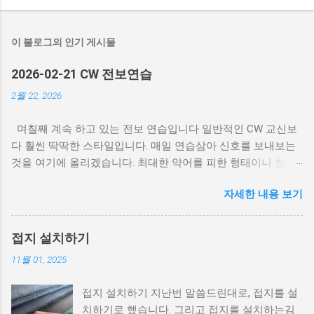
이 블로그의 인기 게시물
2026-02-21 CW 전보연습
2월 22, 2026
며칠째 계속 하고 있는 전보 연습입니다 일반적인 CW 교신보
다 훨씬 딱딱한 스타일입니다. 매일 연습삼아 신호를 보내보는
것을 여기에 올리겠습니다. 최대한 약어를 피한 형태이니 참고
하시길... 모스 부호 청취는 여기 를 클릭하세요. CQ DE
자세한 내용 보기
6K2JVA 6K2JVA KA NR 1 R HXA 6K2JVA 45 SEOUL 1015Z FEB
21 BT GE EVERYONE DE 6K2JVA HR SEOUL, WX IS 13.5C DEG
ES AIR QUALITY NORM BT TODAY WENT OUT ES COMM ON
접지 설치하기
40M ES CONTACT 5 HAMS. 2 KOR 3 JAPAN. I THINK, SHOULD
11월 01, 2025
STUDY JAPANESE. IT WAS FUN. BT TMR STAY AT HOME.
HAVE A WONDERFUL SAT. BYE AR
접지 설치하기 지난번 말씀드린대로, 접지를 설
치하기로 했습니다. 그리고 접지를 설치하는김