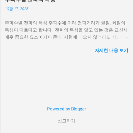
때문에 이걸 베란다 난간의 아래쪽에 길게 설치
10월 17, 2025
했습니다. 그리고 말단을 브라스 정션에 연결했
답니다. 선이 여러개로 구성되어 있기 때문에
주파수별 전파의 특성 주파수에 따라 전파거리가 굴절, 회절의
브라스 정션에 선을 하나씩 다 이어줬습니다.
특성이 다르다고 합니다. 전파의 특성을 알고 있는 것은 교신시
사진에 보이는 아래쪽 녹/황 케이블은 안테나의
매우 중요한 요소이기 때문에, 시험에 나오지 않더라도 자신이
리턴전류를 잡기 위해 SO-239 커넥터의 바깥 금
사용하는 주파수의 특성을 아는 것은 매우 중요한 부분이라고
속부분에 고정해 줬습니다. 전파신호는 동축 케
자세한 내용 보기
생각합니다. LF이하의 파장은 아마추어 무선에서 사용할 일이
이블의 가운데를 통해 안테나로 갔다가 케이블
없기 때문에 생략했습니다. MF (300㎑ ~ 3㎒) 전리층과 지상파
중간층에 있는 편조선(아래 그림의 외부 도체)
(지형을 따라 지표 바로 위를 이동함. 산맥에 의해 차단될 수 있
을 따라 돌아오거든요. 그리고 이 편조선은 커넥
지만 언덕 꼭대기에서 굴절이 발생하므로 시각적 수평선 너머
터와 연결됩니다. 결국 커넥터에 도선을 연결하
로 전파가 가능)로 이동가능 전리층에 의한 반사도 발생하지만
면 공통모드 전류(Common Mode Current, 리턴
D층에서의 잡음발생과 전파흡수로 인해 방해를 많이 받음 특히
전류)가 접지로 흐르게 됩니다. 접지 설치하기
태양 활동이 많은 시간대와 전리층이 심하게 이온화되는 시기
일단 브라스 정션과 도선은 까만색 절연테이프
에 심해짐 겨울철이나 밤과 같이 태양 활동의 영향이 적은 시간
로 감싼 후 다시 자가융착 실리콘 테이프 로 감
대에는 D층이 완전히 사라지기 때문에, 매우 장거리까지 쉽게
Powered by Blogger
쌌습니다. 두 가지 테이프를 사용한 이유는 절연
이동이 가능. HF (3㎒ ~ 30㎒) 전리층에서 반사가 되므로 스킵
효과와 습기방지 효과(실리콘 테이프)를 둘 다
신고하기
전파(Skip propagation)가 가능 다만 이에 대한 변수로는 낮/밤,
얻기 위해서입니다. 사진을 보시면 아시겠지만,
발신기의 전파발사 각도, 계절, 흑점 주기, 태양 활동, 북극의 오
실제 땅으로 가는 도선은 매우 가는 전선(회색)