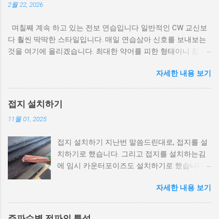
2월 22, 2026
며칠째 계속 하고 있는 전보 연습입니다 일반적인 CW 교신보
다 훨씬 딱딱한 스타일입니다. 매일 연습삼아 신호를 보내보는
것을 여기에 올리겠습니다. 최대한 약어를 피한 형태이니 참고
하시길... 모스 부호 청취는 여기 를 클릭하세요. CQ DE
자세한 내용 보기
6K2JVA 6K2JVA KA NR 1 R HXA 6K2JVA 45 SEOUL 1015Z FEB
21 BT GE EVERYONE DE 6K2JVA HR SEOUL, WX IS 13.5C DEG
ES AIR QUALITY NORM BT TODAY WENT OUT ES COMM ON
접지 설치하기
40M ES CONTACT 5 HAMS. 2 KOR 3 JAPAN. I THINK, SHOULD
11월 01, 2025
STUDY JAPANESE. IT WAS FUN. BT TMR STAY AT HOME.
HAVE A WONDERFUL SAT. BYE AR
접지 설치하기 지난번 말씀드린대로, 접지를 설
치하기로 했습니다. 그리고 접지를 설치하는김
에 임시 카운터포이즈도 설치하기로 했습니다.
이유는.... 그냥 전선이 남아서요;;; 그냥 버리기도
자세한 내용 보기
아까워서 쓰기로 했습니다. 카운터포이즈 지난
번에 잘못 산 접지선. 도체 직경만 1㎝에 달하는
말도 안되는 녀석입니다. 전선은 반품이 안되기
주파수별 전파의 특성